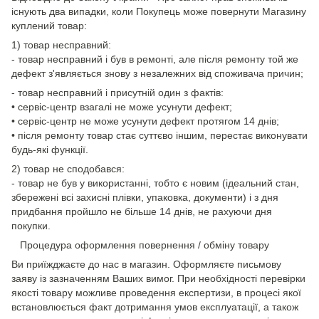
існують два випадки, коли Покупець може повернути Магазину
куплений товар:
1) товар несправний:
- товар несправний і був в ремонті, але після ремонту той же
дефект з'являється знову з незалежних від споживача причин;
- товар несправний і присутній один з фактів:
• сервіс-центр взагалі не може усунути дефект;
• сервіс-центр не може усунути дефект протягом 14 днів;
• після ремонту товар стає суттєво іншим, перестає виконувати
будь-які функції.
2) товар не сподобався:
- товар не був у використанні, тобто є новим (ідеальний стан,
збережені всі захисні плівки, упаковка, документи) і з дня
придбання пройшло не більше 14 днів, не рахуючи дня
покупки.
Процедура оформлення повернення / обміну товару
Ви приїжджаєте до нас в магазин. Оформляєте письмову
заяву із зазначенням Ваших вимог. При необхідності перевірки
якості товару можливе проведення експертизи, в процесі якої
встановлюється факт дотримання умов експлуатації, а також