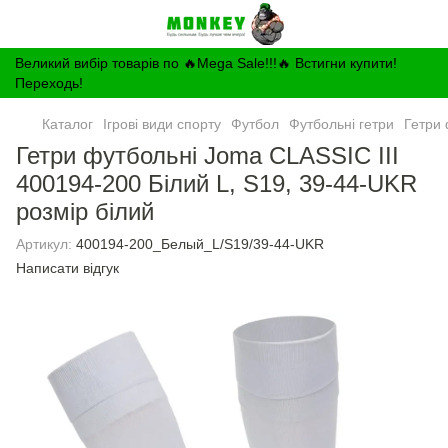
Великий вибір товарів по 🔥Mega Sale!!!🔥 Встигни купити!
Переходь!
Каталог
Ігрові види спорту
Футбол
Футбольні гетри
Гетри 
Гетри футбольні Joma CLASSIC III
400194-200 Білий L, S19, 39-44-UKR
розмір білий
Артикул:
400194-200_Белый_L/S19/39-44-UKR
Написати відгук