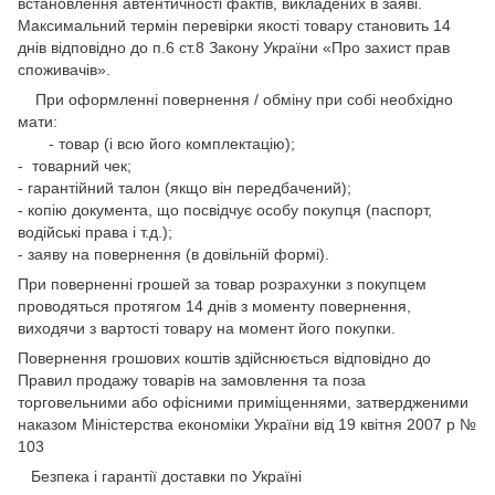
встановлення автентичності фактів, викладених в заяві.
Максимальний термін перевірки якості товару становить 14
днів відповідно до п.6 ст.8 Закону України «Про захист прав
споживачів».
При оформленні повернення / обміну при собі необхідно
мати:
- товар (і всю його комплектацію);
- товарний чек;
- гарантійний талон (якщо він передбачений);
- копію документа, що посвідчує особу покупця (паспорт,
водійські права і т.д.);
- заяву на повернення (в довільній формі).
При поверненні грошей за товар розрахунки з покупцем
проводяться протягом 14 днів з моменту повернення,
виходячи з вартості товару на момент його покупки.
Повернення грошових коштів здійснюється відповідно до
Правил продажу товарів на замовлення та поза
торговельними або офісними приміщеннями, затвердженими
наказом Міністерства економіки України від 19 квітня 2007 р №
103
Безпека і гарантії доставки по Україні