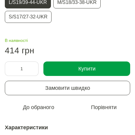
L/S19/39-44-UKR
M/S18/33-38-UKR
S/S17/27-32-UKR
В наявності
414 грн
Купити
Замовити швидко
До обраного
Порівняти
Характеристики