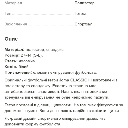
Матеріал
Полиэстер
Тип
Гетры
Захоплення
Спортзал
Опис
Матеріал:
поліестер, спандекс.
Розмір:
27-44 (S-L).
Стать:
чоловіча.
Колір:
білий.
Призначення:
елемент екіпірування футболіста.
Оригінальні футбольні гетри Joma CLASSIC III виготовлені з
поліестеру та спандексу. Еластична тканина має
антибактеріальні властивості. Навіть після інтенсивних
тренувань від екіпірування не буде неприємно пахнути.
Гетри посилені в ділянці щиколотки. На гомілках фіксуються за
допомогою гумок. Вони дозволяють надійно закріпити щитки.
Яскравий дизайн спортивного екіпірування дозволить
доповнити форму футболіста.