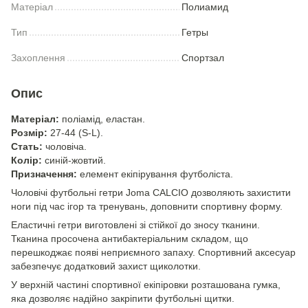
Матеріал
Полиамид
Тип
Гетры
Захоплення
Спортзал
Опис
Матеріал:
поліамід, еластан.
Розмір:
27-44 (S-L).
Стать:
чоловіча.
Колір:
синій-жовтий.
Призначення:
елемент екіпірування футболіста.
Чоловічі футбольні гетри Joma CALCIO дозволяють захистити
ноги під час ігор та тренувань, доповнити спортивну форму.
Еластичні гетри виготовлені зі стійкої до зносу тканини.
Тканина просочена антибактеріальним складом, що
перешкоджає появі неприємного запаху. Спортивний аксесуар
забезпечує додатковий захист щиколотки.
У верхній частині спортивної екіпіровки розташована гумка,
яка дозволяє надійно закріпити футбольні щитки.