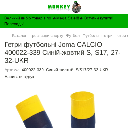
Великий вибір товарів по 🔥Mega Sale!!!🔥 Встигни купити!
Переходь!
Каталог
Ігрові види спорту
Футбол
Футбольні гетри
Гетри 
Гетри футбольні Joma CALCIO
400022-339 Синій-жовтий S, S17, 27-
32-UKR
Артикул:
400022-339_Синий-желтый_S/S17/27-32-UKR
Написати відгук