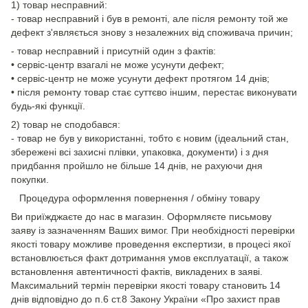
1) товар несправний:
- товар несправний і був в ремонті, але після ремонту той же
дефект з'являється знову з незалежних від споживача причин;
- товар несправний і присутній один з фактів:
• сервіс-центр взагалі не може усунути дефект;
• сервіс-центр не може усунути дефект протягом 14 днів;
• після ремонту товар стає суттєво іншим, перестає виконувати
будь-які функції.
2) товар не сподобався:
- товар не був у використанні, тобто є новим (ідеальний стан,
збережені всі захисні плівки, упаковка, документи) і з дня
придбання пройшло не більше 14 днів, не рахуючи дня
покупки.
Процедура оформлення повернення / обміну товару
Ви приїжджаєте до нас в магазин. Оформляєте письмову
заяву із зазначенням Ваших вимог. При необхідності перевірки
якості товару можливе проведення експертизи, в процесі якої
встановлюється факт дотримання умов експлуатації, а також
встановлення автентичності фактів, викладених в заяві.
Максимальний термін перевірки якості товару становить 14
днів відповідно до п.6 ст.8 Закону України «Про захист прав