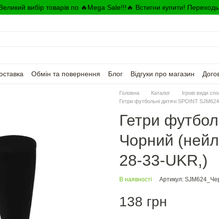
Великий вибір товарів по 🔥Mega Sale!!!🔥 Встигни купити! Переходь
оставка
Обмін та повернення
Блог
Відгуки про магазин
Дого
Головна
Каталог
Ігрові види сп
Гетри футбольні дитячі SPOINT SJM624 
Гетри футбол
Чорний (нейло
28-33-UKR,)
В наявності
Артикул: SJM624_Че
138 грн