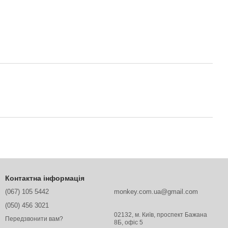
Контактна інформація
(067) 105 5442
monkey.com.ua@gmail.com
(050) 456 3021
02132, м. Київ, проспект Бажана
Передзвонити вам?
8Б, офіс 5