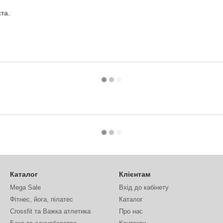
та.
Каталог
Клієнтам
Mega Sale
Вхід до кабінету
Фітнес, йога, пілатес
Каталог
Crossfit та Важка атлетика
Про нас