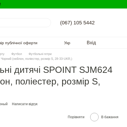
!
(067) 105 5442
Вхід
вір публічної оферти
Укр
орту
Футбол
Футбольні гетри
Чорний (нейлон, поліестер, розмір S, 28-33-UKR,)
ьні дитячі SPOINT SJM624
н, поліестер, розмір S,
рный
Написати відгук
Порівняти
В бажання