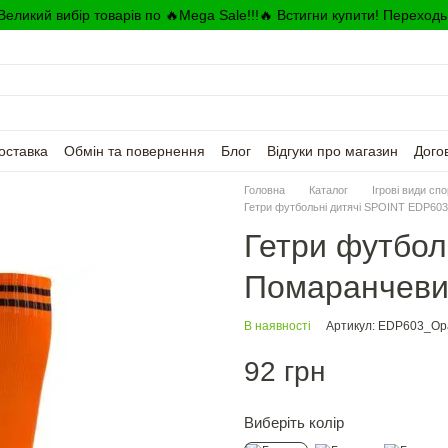
Великий вибір товарів по 🔥Mega Sale!!!🔥 Встигни купити! Переходь
оставка
Обмін та повернення
Блог
Відгуки про магазин
Дого
Головна
Каталог
Ігрові види сп
Гетри футбольні дитячі SPOINT EDP603
Гетри футбол
Помаранчевий
В наявності
Артикул: EDP603_О
92 грн
Виберіть колір