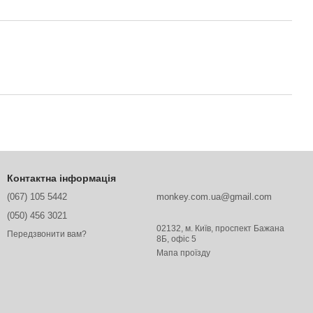
Контактна інформація
(067) 105 5442
monkey.com.ua@gmail.com
(050) 456 3021
02132, м. Київ, проспект Бажана
Передзвонити вам?
8Б, офіс 5
Мапа проїзду