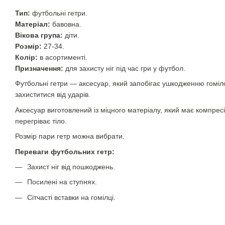
Тип:
футбольні гетри.
Матеріал:
бавовна.
Вікова група:
діти.
Розмір:
27-34.
Колір:
в асортименті.
Призначення:
для захисту ніг під час гри у футбол.
Футбольні гетри — аксесуар, який запобігає ушкодженню гомілок
захиститися від ударів.
Аксесуар виготовлений із міцного матеріалу, який має компресій
перегріває тіло.
Розмір пари гетр можна вибрати.
Переваги футбольних гетр:
Захист ніг від пошкоджень.
Посилені на ступнях.
Сітчасті вставки на гомілці.