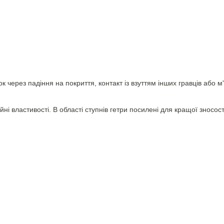
 через падіння на покриття, контакт із взуттям інших гравців або 
ні властивості. В області ступнів гетри посилені для кращої зносост