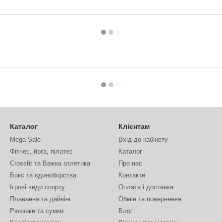
Каталог
Клієнтам
Mega Sale
Вхід до кабінету
Фітнес, йога, пілатес
Каталог
Crossfit та Важка атлетика
Про нас
Бокс та єдиноборства
Контакти
Ігрові види спорту
Оплата і доставка
Плавання та дайвінг
Обмін та повернення
Рюкзаки та сумки
Блог