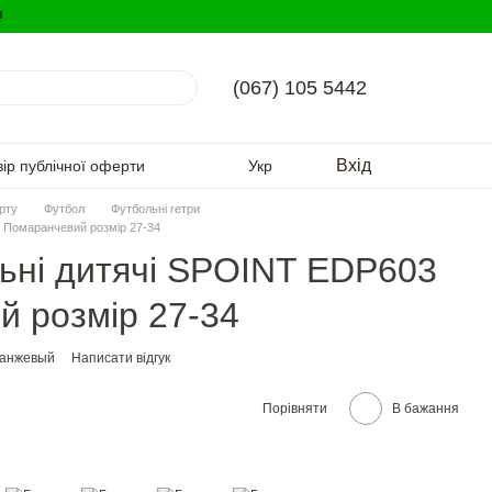
!
(067) 105 5442
Вхід
вір публічної оферти
Укр
орту
Футбол
Футбольні гетри
 Помаранчевий розмір 27-34
ьні дитячі SPOINT EDP603
 розмір 27-34
ранжевый
Написати відгук
Порівняти
В бажання