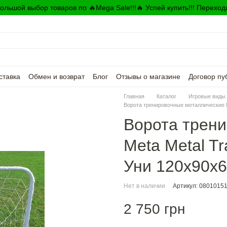
ольшой выбор товаров по 🔥Mega Sale!!!🔥 Успей купить!!! Переход
ставка
Обмен и возврат
Блог
Отзывы о магазине
Договор пу
Главная
Каталог
Игровые виды 
Ворота тренировочные металлические Me
Ворота трен
Meta Metal Tr
Уни 120х90х6
Нет в наличии
Артикул: 0801015
2 750 грн