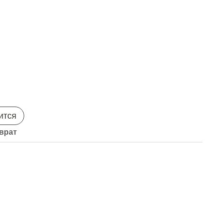
ится
врат