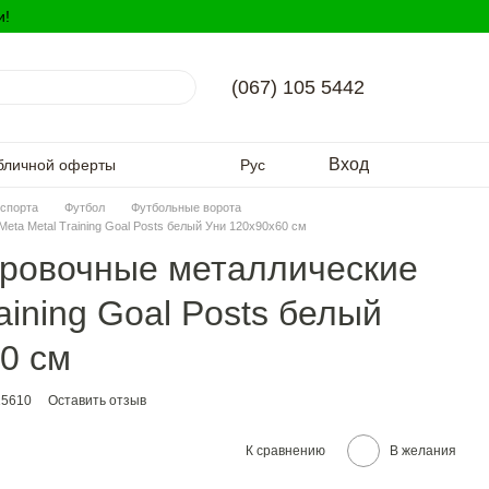
и!
(067) 105 5442
Вход
бличной оферты
Рус
спорта
Футбол
Футбольные ворота
ta Metal Training Goal Posts белый Уни 120х90х60 см
ировочные металлические
aining Goal Posts белый
0 см
15610
Оставить отзыв
К сравнению
В желания