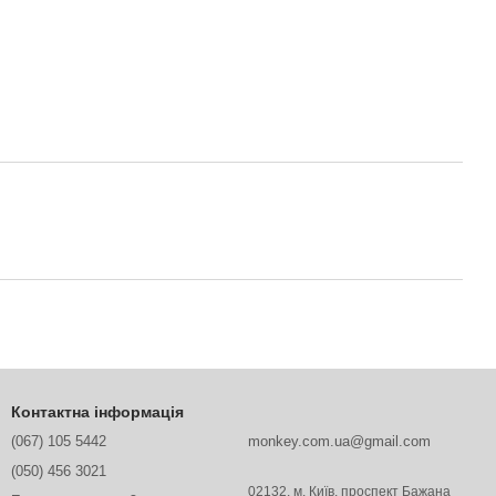
Контактна інформація
(067) 105 5442
monkey.com.ua@gmail.com
(050) 456 3021
02132, м. Київ, проспект Бажана