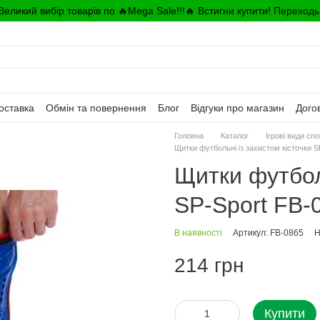
Великий вибір товарів по 🔥Mega Sale!!!🔥 Встигни купити! Переходь
оставка
Обмін та повернення
Блог
Відгуки про магазин
Дого
Головна
Каталог
Ігрові види сп
Щитки футбольні із захистом кісточки S
Щитки футболь
SP-Sport FB-
В наявності
Артикул: FB-0865
Н
214 грн
Купити