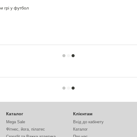
и грі у футбол
Каталог
Клієнтам
Mega Sale
Вхід до кабінету
Фітнес, йога, пілатес
Каталог
Crossfit та Важка атлетика
Про нас