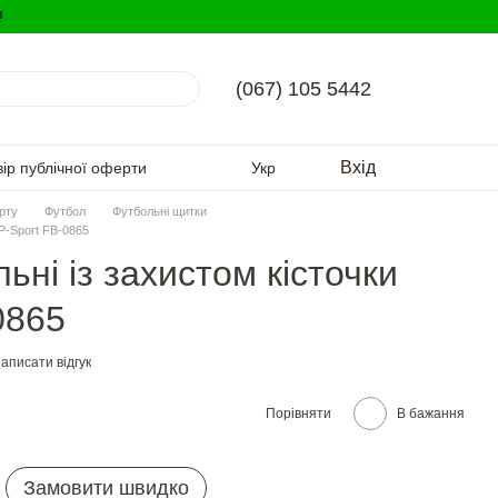
!
(067) 105 5442
Вхід
вір публічної оферти
Укр
орту
Футбол
Футбольні щитки
P-Sport FB-0865
ні із захистом кісточки
0865
аписати відгук
Порівняти
В бажання
Замовити швидко