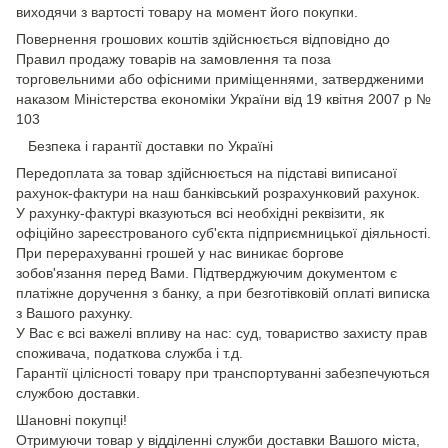
виходячи з вартості товару на момент його покупки.
Повернення грошових коштів здійснюється відповідно до
Правил продажу товарів на замовлення та поза
торговельними або офісними приміщеннями, затвердженими
наказом Міністерства економіки України від 19 квітня 2007 р №
103
Безпека і гарантії доставки по Україні
Передоплата за товар здійснюється на підставі виписаної
рахунок-фактури на наш банківський розрахунковий рахунок.
У рахунку-фактурі вказуються всі необхідні реквізити, як
офіційно зареєстрованого суб'єкта підприємницької діяльності.
При перерахуванні грошей у нас виникає боргове
зобов'язання перед Вами. Підтверджуючим документом є
платіжне доручення з банку, а при безготівковій оплаті виписка
з Вашого рахунку.
У Вас є всі важелі впливу на нас: суд, товариство захисту прав
споживача, податкова служба і т.д.
Гарантії цілісності товару при транспортуванні забезпечуються
службою доставки.
Шановні покупці!
Отримуючи товар у відділенні служби доставки Вашого міста,