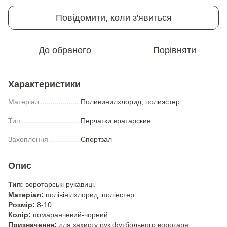
Повідомити, коли з'явиться
До обраного
Порівняти
Характеристики
Матеріал
Поливинилхлорид, полиэстер
Тип
Перчатки вратарские
Захоплення
Спортзал
Опис
Тип:
воротарські рукавиці.
Матеріал:
полівінілхлорид, поліестер.
Розмір:
8-10.
Колір:
помаранчевий-чорний.
Призначення:
для захисту рук футбольного воротаря.