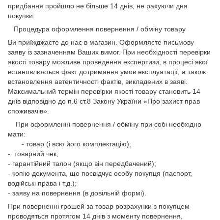
придбання пройшло не більше 14 днів, не рахуючи дня
покупки.
Процедура оформлення повернення / обміну товару
Ви приїжджаєте до нас в магазин. Оформляєте письмову
заяву із зазначенням Ваших вимог. При необхідності перевірки
якості товару можливе проведення експертизи, в процесі якої
встановлюється факт дотримання умов експлуатації, а також
встановлення автентичності фактів, викладених в заяві.
Максимальний термін перевірки якості товару становить 14
днів відповідно до п.6 ст.8 Закону України «Про захист прав
споживачів».
При оформленні повернення / обміну при собі необхідно
мати:
- товар (і всю його комплектацію);
- товарний чек;
- гарантійний талон (якщо він передбачений);
- копію документа, що посвідчує особу покупця (паспорт,
водійські права і т.д.);
- заяву на повернення (в довільній формі).
При поверненні грошей за товар розрахунки з покупцем
проводяться протягом 14 днів з моменту повернення,