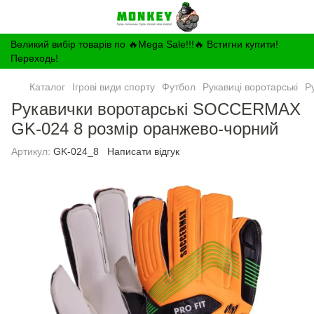
Великий вибір товарів по 🔥Mega Sale!!!🔥 Встигни купити!
Переходь!
Каталог
Ігрові види спорту
Футбол
Рукавиці воротарські
Р
Рукавички воротарські SOCCERMAX
GK-024 8 розмір оранжево-чорний
Артикул:
GK-024_8
Написати відгук