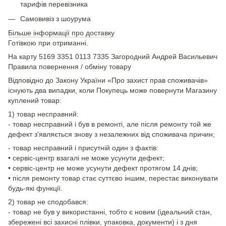
тарифів перевізника
Самовивіз з шоурума
Більше інформації про доставку
Готівкою при отриманні.
На карту 5169 3351 0113 7335 Загородний Андрей Васильевич
Правила повернення / обміну товару
Відповідно до Закону України «Про захист прав споживачів»
існують два випадки, коли Покупець може повернути Магазину
куплений товар:
1) товар несправний:
- товар несправний і був в ремонті, але після ремонту той же
дефект з'являється знову з незалежних від споживача причин;
- товар несправний і присутній один з фактів:
• сервіс-центр взагалі не може усунути дефект;
• сервіс-центр не може усунути дефект протягом 14 днів;
• після ремонту товар стає суттєво іншим, перестає виконувати
будь-які функції.
2) товар не сподобався:
- товар не був у використанні, тобто є новим (ідеальний стан,
збережені всі захисні плівки, упаковка, документи) і з дня