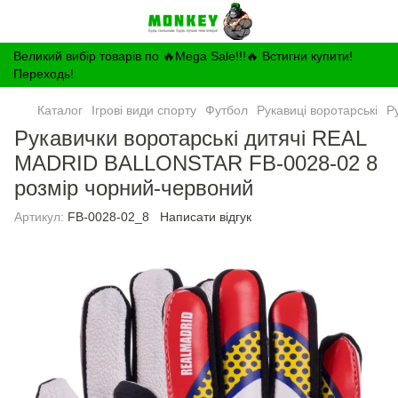
Великий вибір товарів по 🔥Mega Sale!!!🔥 Встигни купити!
Переходь!
Каталог
Ігрові види спорту
Футбол
Рукавиці воротарські
Р
Рукавички воротарські дитячі REAL
MADRID BALLONSTAR FB-0028-02 8
розмір чорний-червоний
Артикул:
FB-0028-02_8
Написати відгук