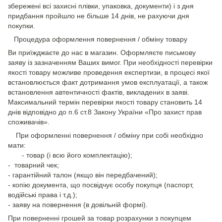
збережені всі захисні плівки, упаковка, документи) і з дня
придбання пройшло не більше 14 днів, не рахуючи дня
покупки.
Процедура оформлення повернення / обміну товару
Ви приїжджаєте до нас в магазин. Оформляєте письмову
заяву із зазначенням Ваших вимог. При необхідності перевірки
якості товару можливе проведення експертизи, в процесі якої
встановлюється факт дотримання умов експлуатації, а також
встановлення автентичності фактів, викладених в заяві.
Максимальний термін перевірки якості товару становить 14
днів відповідно до п.6 ст.8 Закону України «Про захист прав
споживачів».
При оформленні повернення / обміну при собі необхідно
мати:
- товар (і всю його комплектацію);
- товарний чек;
- гарантійний талон (якщо він передбачений);
- копію документа, що посвідчує особу покупця (паспорт,
водійські права і т.д.);
- заяву на повернення (в довільній формі).
При поверненні грошей за товар розрахунки з покупцем