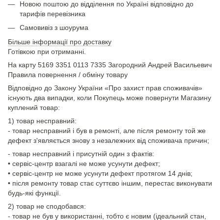
Новою поштою до відділення по Україні відповідно до
тарифів перевізника
Самовивіз з шоурума
Більше інформації про доставку
Готівкою при отриманні.
На карту 5169 3351 0113 7335 Загородний Андрей Васильевич
Правила повернення / обміну товару
Відповідно до Закону України «Про захист прав споживачів»
існують два випадки, коли Покупець може повернути Магазину
куплений товар:
1) товар несправний:
- товар несправний і був в ремонті, але після ремонту той же
дефект з'являється знову з незалежних від споживача причин;
- товар несправний і присутній один з фактів:
• сервіс-центр взагалі не може усунути дефект;
• сервіс-центр не може усунути дефект протягом 14 днів;
• після ремонту товар стає суттєво іншим, перестає виконувати
будь-які функції.
2) товар не сподобався:
- товар не був у використанні, тобто є новим (ідеальний стан,