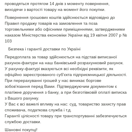
проводяться протягом 14 днів з моменту повернення,
виходячи з вартості товару на момент його покупки.
Повернення грошових коштів здійснюється відповідно до
Правил продажу товарів на замовлення та поза
торговельними або офісними приміщеннями, затвердженими
наказом Міністерства економіки України від 19 квітня 2007 р №
103
Безпека і гарантії доставки по Україні
Передоплата за товар здійснюється на підставі виписаної
рахунок-фактури на наш банківський розрахунковий рахунок.
У рахунку-фактурі вказуються всі необхідні реквізити, як
офіційно зареєстрованого суб'єкта підприємницької діяльності.
При перерахуванні грошей у нас виникає боргове
зобов'язання перед Вами. Підтверджуючим документом є
платіжне доручення з банку, а при безготівковій оплаті виписка
з Вашого рахунку.
У Вас є всі важелі впливу на нас: суд, товариство захисту прав
споживача, податкова служба і т.д.
Гарантії цілісності товару при транспортуванні забезпечуються
службою доставки.
Шановні покупці!