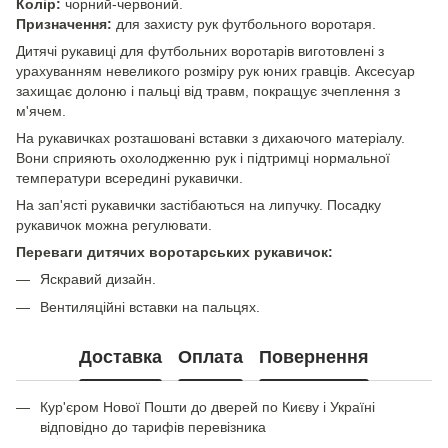
Колір:
чорний-червоний.
Призначення:
для захисту рук футбольного воротаря.
Дитячі рукавиці для футбольних воротарів виготовлені з
урахуванням невеликого розміру рук юних гравців. Аксесуар
захищає долоню і пальці від травм, покращує зчеплення з
м'ячем.
На рукавичках розташовані вставки з дихаючого матеріалу.
Вони сприяють охолодженню рук і підтримці нормальної
температури всередині рукавички.
На зап'ясті рукавички застібаються на липучку. Посадку
рукавичок можна регулювати.
Переваги дитячих воротарських рукавичок:
Яскравий дизайн.
Вентиляційні вставки на пальцях.
Доставка
Оплата
Повернення
Кур'єром Нової Пошти до дверей по Києву і Україні
відповідно до тарифів перевізника