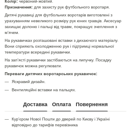
Колір:
червоний-жовтий.
Призначення:
для захисту рук футбольного воротаря.
Дитячі рукавиці для футбольних воротарів виготовлені з
урахуванням невеликого розміру рук юних гравців. Аксесуар
захищає долоню і пальці від травм, покращує зчеплення з
м'ячем.
На рукавичках розташовані вставки з дихаючого матеріалу.
Вони сприяють охолодженню рук і підтримці нормальної
температури всередині рукавички.
На зап'ясті рукавички застібаються на липучку. Посадку
рукавичок можна регулювати.
Переваги дитячих воротарських рукавичок:
Яскравий дизайн.
Вентиляційні вставки на пальцях.
Доставка
Оплата
Повернення
Кур'єром Нової Пошти до дверей по Києву і Україні
відповідно до тарифів перевізника