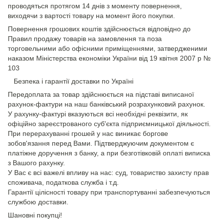
проводяться протягом 14 днів з моменту повернення,
виходячи з вартості товару на момент його покупки.
Повернення грошових коштів здійснюється відповідно до
Правил продажу товарів на замовлення та поза
торговельними або офісними приміщеннями, затвердженими
наказом Міністерства економіки України від 19 квітня 2007 р №
103
Безпека і гарантії доставки по Україні
Передоплата за товар здійснюється на підставі виписаної
рахунок-фактури на наш банківський розрахунковий рахунок.
У рахунку-фактурі вказуються всі необхідні реквізити, як
офіційно зареєстрованого суб'єкта підприємницької діяльності.
При перерахуванні грошей у нас виникає боргове
зобов'язання перед Вами. Підтверджуючим документом є
платіжне доручення з банку, а при безготівковій оплаті виписка
з Вашого рахунку.
У Вас є всі важелі впливу на нас: суд, товариство захисту прав
споживача, податкова служба і т.д.
Гарантії цілісності товару при транспортуванні забезпечуються
службою доставки.
Шановні покупці!