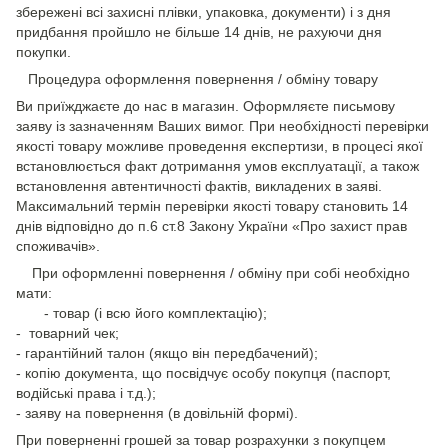
збережені всі захисні плівки, упаковка, документи) і з дня
придбання пройшло не більше 14 днів, не рахуючи дня
покупки.
Процедура оформлення повернення / обміну товару
Ви приїжджаєте до нас в магазин. Оформляєте письмову
заяву із зазначенням Ваших вимог. При необхідності перевірки
якості товару можливе проведення експертизи, в процесі якої
встановлюється факт дотримання умов експлуатації, а також
встановлення автентичності фактів, викладених в заяві.
Максимальний термін перевірки якості товару становить 14
днів відповідно до п.6 ст.8 Закону України «Про захист прав
споживачів».
При оформленні повернення / обміну при собі необхідно
мати:
- товар (і всю його комплектацію);
- товарний чек;
- гарантійний талон (якщо він передбачений);
- копію документа, що посвідчує особу покупця (паспорт,
водійські права і т.д.);
- заяву на повернення (в довільній формі).
При поверненні грошей за товар розрахунки з покупцем