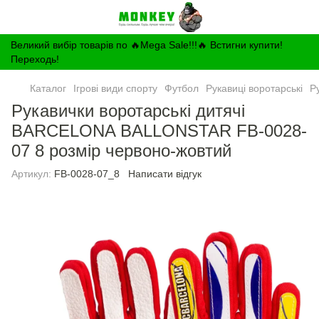
Великий вибір товарів по 🔥Mega Sale!!!🔥 Встигни купити!
Переходь!
Каталог
Ігрові види спорту
Футбол
Рукавиці воротарські
Р
Рукавички воротарські дитячі
BARCELONA BALLONSTAR FB-0028-
07 8 розмір червоно-жовтий
Артикул:
FB-0028-07_8
Написати відгук