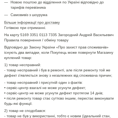
Новою поштою до відділення по Україні відповідно до
тарифів перевізника
Самовивіз з шоурума
Більше інформації про доставку
Готівкою при отриманні.
На карту 5169 3351 0113 7335 Загородний Андрей Васильевич
Правила повернення / обміну товару
Відповідно до Закону України «Про захист прав споживачів»
існують два випадки, коли Покупець може повернути Магазину
куплений товар:
1) товар несправний:
- товар несправний і був в ремонті, але після ремонту той же
дефект з'являється знову з незалежних від споживача причин;
- товар несправний і присутній один з фактів:
• сервіс-центр взагалі не може усунути дефект;
• сервіс-центр не може усунути дефект протягом 14 днів;
• після ремонту товар стає суттєво іншим, перестає виконувати
будь-які функції.
2) товар не сподобався:
- товар не був у використанні, тобто є новим (ідеальний стан,