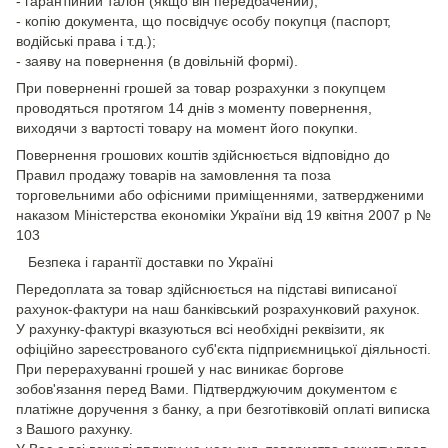
- гарантійний талон (якщо він передбачений);
- копію документа, що посвідчує особу покупця (паспорт,
водійські права і т.д.);
- заяву на повернення (в довільній формі).
При поверненні грошей за товар розрахунки з покупцем
проводяться протягом 14 днів з моменту повернення,
виходячи з вартості товару на момент його покупки.
Повернення грошових коштів здійснюється відповідно до
Правил продажу товарів на замовлення та поза
торговельними або офісними приміщеннями, затвердженими
наказом Міністерства економіки України від 19 квітня 2007 р №
103
Безпека і гарантії доставки по Україні
Передоплата за товар здійснюється на підставі виписаної
рахунок-фактури на наш банківський розрахунковий рахунок.
У рахунку-фактурі вказуються всі необхідні реквізити, як
офіційно зареєстрованого суб'єкта підприємницької діяльності.
При перерахуванні грошей у нас виникає боргове
зобов'язання перед Вами. Підтверджуючим документом є
платіжне доручення з банку, а при безготівковій оплаті виписка
з Вашого рахунку.