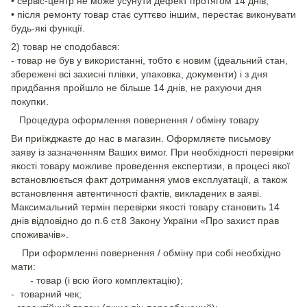
• сервіс-центр не може усунути дефект протягом 14 днів;
• після ремонту товар стає суттєво іншим, перестає виконувати
будь-які функції.
2) товар не сподобався:
- товар не був у використанні, тобто є новим (ідеальний стан,
збережені всі захисні плівки, упаковка, документи) і з дня
придбання пройшло не більше 14 днів, не рахуючи дня
покупки.
Процедура оформлення повернення / обміну товару
Ви приїжджаєте до нас в магазин. Оформляєте письмову
заяву із зазначенням Ваших вимог. При необхідності перевірки
якості товару можливе проведення експертизи, в процесі якої
встановлюється факт дотримання умов експлуатації, а також
встановлення автентичності фактів, викладених в заяві.
Максимальний термін перевірки якості товару становить 14
днів відповідно до п.6 ст.8 Закону України «Про захист прав
споживачів».
При оформленні повернення / обміну при собі необхідно
мати:
- товар (і всю його комплектацію);
- товарний чек;