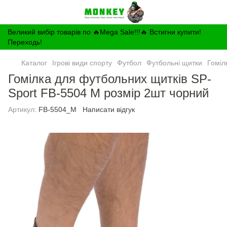
Великий вибір товарів по 🔥Mega Sale!!!🔥 Встигни купити!
Переходь!
Каталог
Ігрові види спорту
Футбол
Футбольні щитки
Гоміл
Гомілка для футбольних щитків SP-
Sport FB-5504 M розмір 2шт чорний
Артикул:
FB-5504_M
Написати відгук