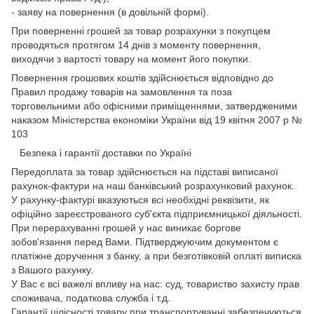
- заяву на повернення (в довільній формі).
При поверненні грошей за товар розрахунки з покупцем
проводяться протягом 14 днів з моменту повернення,
виходячи з вартості товару на момент його покупки.
Повернення грошових коштів здійснюється відповідно до
Правил продажу товарів на замовлення та поза
торговельними або офісними приміщеннями, затвердженими
наказом Міністерства економіки України від 19 квітня 2007 р №
103
Безпека і гарантії доставки по Україні
Передоплата за товар здійснюється на підставі виписаної
рахунок-фактури на наш банківський розрахунковий рахунок.
У рахунку-фактурі вказуються всі необхідні реквізити, як
офіційно зареєстрованого суб'єкта підприємницької діяльності.
При перерахуванні грошей у нас виникає боргове
зобов'язання перед Вами. Підтверджуючим документом є
платіжне доручення з банку, а при безготівковій оплаті виписка
з Вашого рахунку.
У Вас є всі важелі впливу на нас: суд, товариство захисту прав
споживача, податкова служба і т.д.
Гарантії цілісності товару при транспортуванні забезпечуються