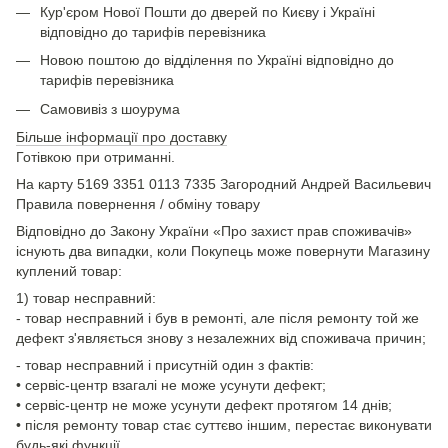
Кур'єром Нової Пошти до дверей по Києву і Україні
відповідно до тарифів перевізника
Новою поштою до відділення по Україні відповідно до
тарифів перевізника
Самовивіз з шоурума
Більше інформації про доставку
Готівкою при отриманні.
На карту 5169 3351 0113 7335 Загородний Андрей Васильевич
Правила повернення / обміну товару
Відповідно до Закону України «Про захист прав споживачів»
існують два випадки, коли Покупець може повернути Магазину
куплений товар:
1) товар несправний:
- товар несправний і був в ремонті, але після ремонту той же
дефект з'являється знову з незалежних від споживача причин;
- товар несправний і присутній один з фактів:
• сервіс-центр взагалі не може усунути дефект;
• сервіс-центр не може усунути дефект протягом 14 днів;
• після ремонту товар стає суттєво іншим, перестає виконувати
будь-які функції.