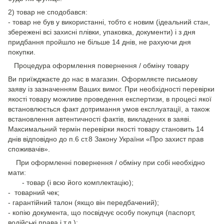
2) товар не сподобався:
- товар не був у використанні, тобто є новим (ідеальний стан,
збережені всі захисні плівки, упаковка, документи) і з дня
придбання пройшло не більше 14 днів, не рахуючи дня
покупки.
Процедура оформлення повернення / обміну товару
Ви приїжджаєте до нас в магазин. Оформляєте письмову
заяву із зазначенням Ваших вимог. При необхідності перевірки
якості товару можливе проведення експертизи, в процесі якої
встановлюється факт дотримання умов експлуатації, а також
встановлення автентичності фактів, викладених в заяві.
Максимальний термін перевірки якості товару становить 14
днів відповідно до п.6 ст.8 Закону України «Про захист прав
споживачів».
При оформленні повернення / обміну при собі необхідно
мати:
- товар (і всю його комплектацію);
- товарний чек;
- гарантійний талон (якщо він передбачений);
- копію документа, що посвідчує особу покупця (паспорт,
водійські права і т.д.);