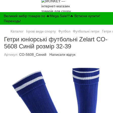
Великий вибір товарів по 🔥Mega Sale!!!🔥 Встигни купити!
Переходь!
Каталог
Ігрові види спорту
Футбол
Футбольні гетри
Гетри 
Гетри юніорські футбольні Zelart CO-
5608 Синій розмір 32-39
Артикул:
CO-5608_Синий
Написати відгук