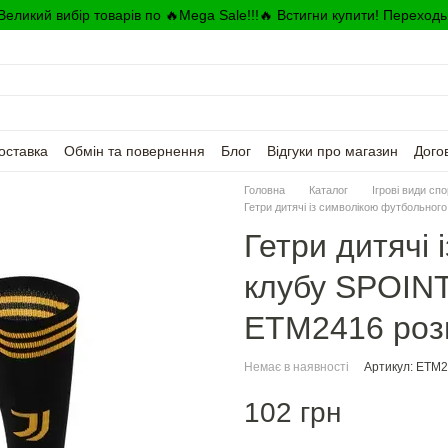
Великий вибір товарів по 🔥Mega Sale!!!🔥 Встигни купити! Переходь
оставка
Обмін та повернення
Блог
Відгуки про магазин
Дого
Головна
Каталог
Ігрові види сп
Гетри дитячі із символікою футбольн
Гетри дитячі
клубу SPOIN
ETM2416 розм
Немає в наявності
Артикул: ETM
102 грн