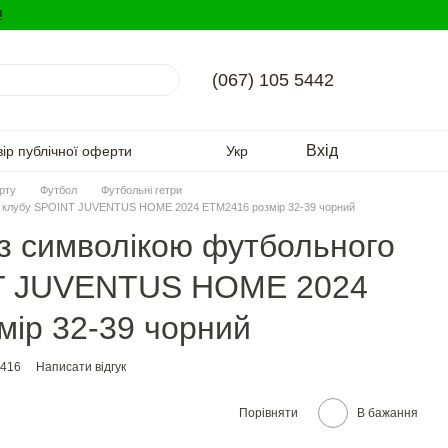
!
(067) 105 5442
Вхід
вір публічної оферти
Укр
орту
Футбол
Футбольні гетри
ого клубу SPOINT JUVENTUS HOME 2024 ETM2416 розмір 32-39 чорний
 із символікою футбольного
T JUVENTUS HOME 2024
ір 32-39 чорний
2416
Написати відгук
Порівняти
В бажання