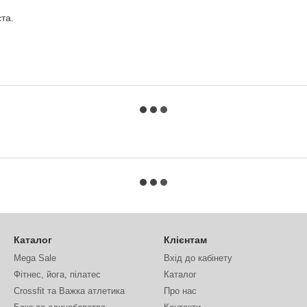
та.
Каталог
Клієнтам
Mega Sale
Вхід до кабінету
Фітнес, йога, пілатес
Каталог
Crossfit та Важка атлетика
Про нас