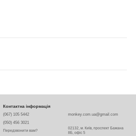
Контактна інформація
(067) 105 5442
monkey.com.ua@gmail.com
(050) 456 3021
02132, м. Київ, проспект Бажана
Передзвонити вам?
8Б, офіс 5