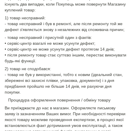
існують два випадки, коли Покупець може повернути Магазину
куплений товар:
1) товар несправний:
- товар несправний і був в ремонті, але після ремонту той же
дефект з'являється знову з незалежних від споживача причин;
- товар несправний і присутній один з фактів:
• сервіс-центр взагалі не може усунути дефект;
• сервіс-центр не може усунути дефект протягом 14 днів;
• після ремонту товар стає суттєво іншим, перестає виконувати
будь-які функції.
2) товар не сподобався:
- товар не був у використанні, тобто є новим (ідеальний стан,
збережені всі захисні плівки, упаковка, документи) і з дня
придбання пройшло не більше 14 днів, не рахуючи дня
покупки.
Процедура оформлення повернення / обміну товару
Ви приїжджаєте до нас в магазин. Оформляєте письмову
заяву із зазначенням Ваших вимог. При необхідності перевірки
якості товару можливе проведення експертизи, в процесі якої
встановлюється факт дотримання умов експлуатації, а також