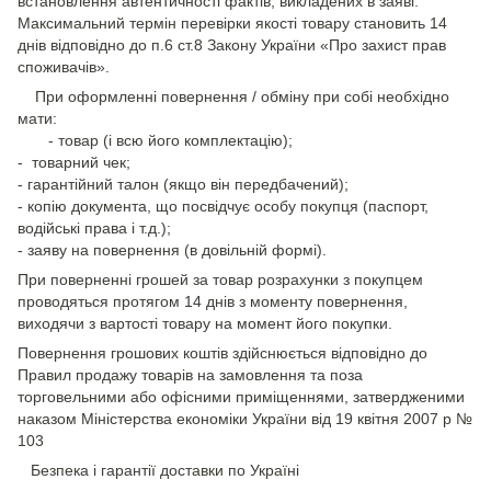
встановлення автентичності фактів, викладених в заяві.
Максимальний термін перевірки якості товару становить 14
днів відповідно до п.6 ст.8 Закону України «Про захист прав
споживачів».
При оформленні повернення / обміну при собі необхідно
мати:
- товар (і всю його комплектацію);
- товарний чек;
- гарантійний талон (якщо він передбачений);
- копію документа, що посвідчує особу покупця (паспорт,
водійські права і т.д.);
- заяву на повернення (в довільній формі).
При поверненні грошей за товар розрахунки з покупцем
проводяться протягом 14 днів з моменту повернення,
виходячи з вартості товару на момент його покупки.
Повернення грошових коштів здійснюється відповідно до
Правил продажу товарів на замовлення та поза
торговельними або офісними приміщеннями, затвердженими
наказом Міністерства економіки України від 19 квітня 2007 р №
103
Безпека і гарантії доставки по Україні