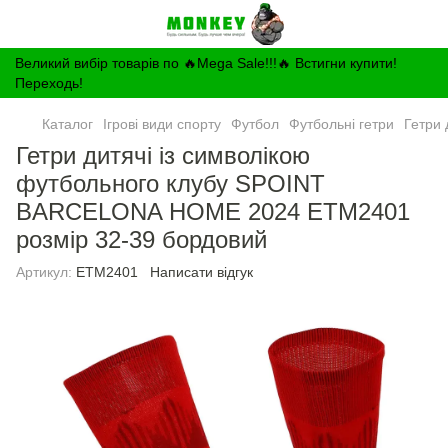
Великий вибір товарів по 🔥Mega Sale!!!🔥 Встигни купити!
Переходь!
Каталог
Ігрові види спорту
Футбол
Футбольні гетри
Гетри
Гетри дитячі із символікою
футбольного клубу SPOINT
BARCELONA HOME 2024 ETM2401
розмір 32-39 бордовий
Артикул:
ETM2401
Написати відгук