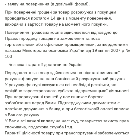
- заяву на повернення (в довільній формі).
При поверненні грошей за товар розрахунки з покупцем
проводяться протягом 14 днів з моменту повернення,
виходячи з вартості товару на момент його покупки.
Повернення грошових коштів здійснюється відповідно до
Правил продажу товарів на замовлення та поза
торговельними або офісними приміщеннями, затвердженими
наказом Міністерства економіки України від 19 квітня 2007 р №
103
Безпека і гарантії доставки по Україні
Передоплата за товар здійснюється на підставі виписаної
рахунок-фактури на наш банківський розрахунковий рахунок.
У рахунку-фактурі вказуються всі необхідні реквізити, як
офіційно зареєстрованого суб'єкта підприємницької діяльності.
При перерахуванні грошей у нас виникає боргове
зобов'язання перед Вами. Підтверджуючим документом є
платіжне доручення з банку, а при безготівковій оплаті виписка
з Вашого рахунку.
У Вас є всі важелі впливу на нас: суд, товариство захисту прав
споживача, податкова служба і т.д.
Гарантії цілісності товару при транспортуванні забезпечуються