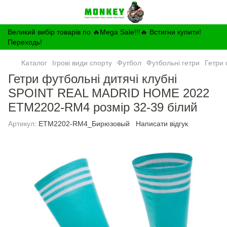
Великий вибір товарів по 🔥Mega Sale!!!🔥 Встигни купити!
Переходь!
Каталог
Ігрові види спорту
Футбол
Футбольні гетри
Гетри
Гетри футбольні дитячі клубні
SPOINT REAL MADRID HOME 2022
ETM2202-RM4 розмір 32-39 білий
Артикул:
ETM2202-RM4_Бирюзовый
Написати відгук