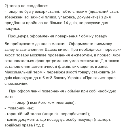
2) товар не сподобався:
- товар не був у використанні, тобто є новим (ідеальний стан,
збережені всі захисні плівки, упаковка, документи) і з дня
придбання пройшло не більше 14 днів, не рахуючи дня
покупки.
Процедура оформлення повернення / обміну товару
Ви приїжджаєте до нас в магазин. Оформляєте письмову
заяву із зазначенням Ваших вимог. При необхідності перевірки
якості товару можливе проведення експертизи, в процесі якої
встановлюється факт дотримання умов експлуатації, а також
встановлення автентичності фактів, викладених в заяві.
Максимальний термін перевірки якості товару становить 14
днів відповідно до п.6 ст.8 Закону України «Про захист прав
споживачів».
При оформленні повернення / обміну при собі необхідно
мати:
- товар (і всю його комплектацію);
- товарний чек;
- гарантійний талон (якщо він передбачений);
- копію документа, що посвідчує особу покупця (паспорт,
водійські права і т.д.);