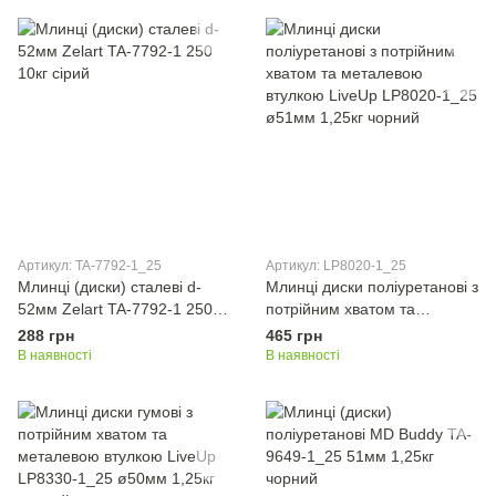
Артикул: TA-7792-1_25
Артикул: LP8020-1_25
Млинці (диски) сталеві d-
Млинці диски поліуретанові з
52мм Zelart TA-7792-1 250
потрійним хватом та
10кг сірий
металевою втулкою LiveUp
288 грн
465 грн
LP8020-1_25 ø51мм 1,25кг
В наявності
В наявності
чорний