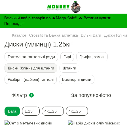
Великий вибір товарів по 🔥Mega Sale!!!🔥 Встигни купити!
Переходь!
Каталог
Crossfit та Важка атлетика
Вільні Ваги
Диски (блін
Диски (млинці) 1.25кг
Гантелі та гантельні ряди
Гирі
Грифи, замки
Диски (бліни) для штанги
Штанги
Розбірні (набірні) гантелі
Бамперні диски
Фільтр
За популярністю
1
Вага
1.25
4x1,25
4х1,25