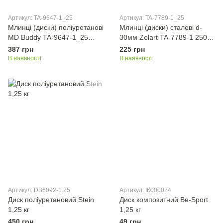
Артикул: TA-9647-1_25
Артикул: TA-7789-1_25
Млинці (диски) поліуретанові
Млинці (диски) сталеві d-
MD Buddy TA-9647-1_25
30мм Zelart TA-7789-1 250
51мм 1,25кг чорний
10кг сірий
387 грн
225 грн
В наявності
В наявності
Артикул: DB6092-1.25
Артикул: ІК000024
Диск поліуретановий Stein
Диск композитний Be-Sport
1,25 кг
1,25 кг
450 грн
49 грн