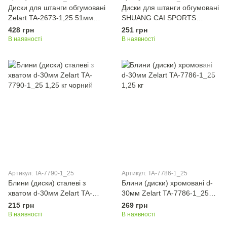
Диски для штанги обгумовані
Диски для штанги обгумовані
Zelart TA-2673-1,25 51мм
SHUANG CAI SPORTS
1,25 кг чорний
ТА-1441-1,25 30мм 1,25 кг
428 грн
251 грн
чорний
В наявності
В наявності
Артикул: TA-7790-1_25
Артикул: TA-7786-1_25
Блини (диски) сталеві з
Блини (диски) хромовані d-
хватом d-30мм Zelart TA-
30мм Zelart TA-7786-1_25
7790-1_25 1,25 кг чорний
1,25 кг
215 грн
269 грн
В наявності
В наявності