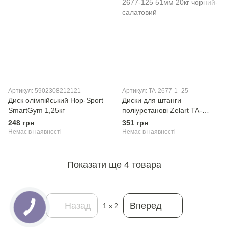
Артикул: 5902308212121
Артикул: TA-2677-1_25
Диск олімпійський Hop-Sport
Диски для штанги
SmartGym 1,25кг
поліуретанові Zelart TA-
2677-125 51мм 20кг чорний-
248 грн
351 грн
салатовий
Немає в наявності
Немає в наявності
Показати ще 4 товара
Назад
Вперед
1
з 2