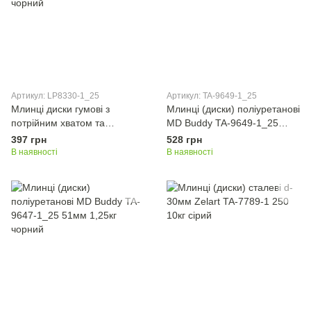
Артикул: LP8330-1_25
Артикул: TA-9649-1_25
Млинці диски гумові з
Млинці (диски) поліуретанові
потрійним хватом та
MD Buddy TA-9649-1_25
металевою втулкою LiveUp
51мм 1,25кг чорний
397 грн
528 грн
LP8330-1_25 ø50мм 1,25кг
В наявності
В наявності
чорний