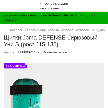
Большой выбор товаров по 🔥Mega Sale!!!🔥 Успей купить!!!
Переходи!
Каталог
Игровые виды спорта
Футбол
Футбольные щитки
Щитки Joma DEFENSE бирюзовый
Уни S (рост 115-135)
Артикул:
00000024482
Оставить отзыв
Рекомендуем