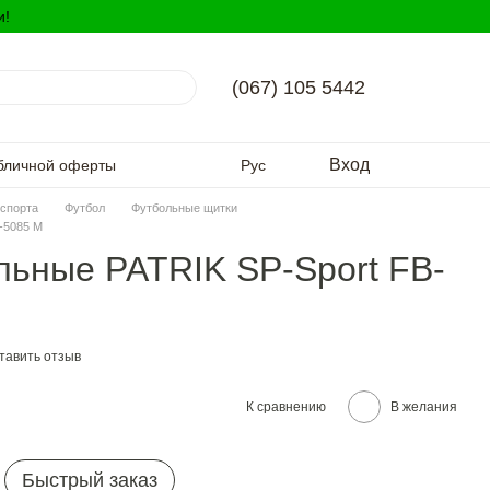
и!
(067) 105 5442
Вход
бличной оферты
Рус
спорта
Футбол
Футбольные щитки
-5085 М
ьные PATRIK SP-Sport FB-
тавить отзыв
К сравнению
В желания
Быстрый заказ