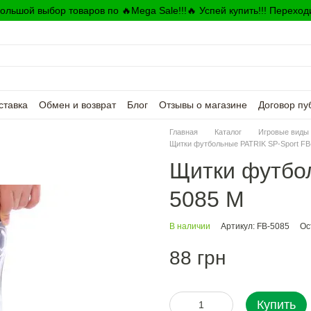
ольшой выбор товаров по 🔥Mega Sale!!!🔥 Успей купить!!! Переход
ставка
Обмен и возврат
Блог
Отзывы о магазине
Договор пу
Главная
Каталог
Игровые виды 
Щитки футбольные PATRIK SP-Sport FB
Щитки футбол
5085 М
В наличии
Артикул: FB-5085
Ос
88 грн
Купить