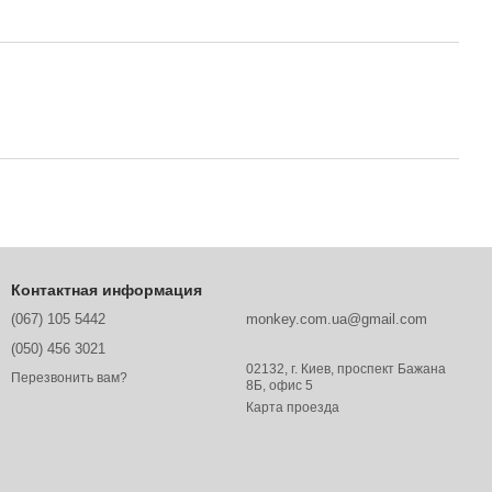
Контактная информация
(067) 105 5442
monkey.com.ua@gmail.com
(050) 456 3021
02132, г. Киев, проспект Бажана
Перезвонить вам?
8Б, офис 5
Карта проезда