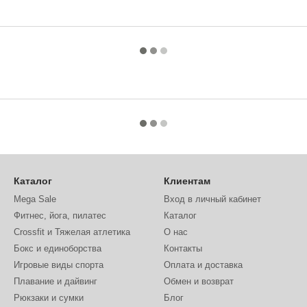
Каталог
Клиентам
Mega Sale
Вход в личный кабинет
Фитнес, йога, пилатес
Каталог
Crossfit и Тяжелая атлетика
О нас
Бокс и единоборства
Контакты
Игровые виды спорта
Оплата и доставка
Плавание и дайвинг
Обмен и возврат
Рюкзаки и сумки
Блог