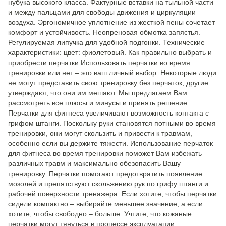
нубука высокого класса. Фактурные вставки на тыльной части
и между пальцами для свободы движения и циркуляции
воздуха. Эргономичное уплотнение из жесткой пены сочетает
комфорт и устойчивость. Неопреновая обмотка запястья.
Регулируемая липучка для удобной подгонки. Технические
характеристики: цвет: фиолетовый. Как правильно выбрать и
приобрести перчатки Использовать перчатки во время
тренировки или нет – это ваш личный выбор. Некоторые люди
не могут представить свою тренировку без перчаток, другие
утверждают, что они им мешают. Мы предлагаем Вам
рассмотреть все плюсы и минусы и принять решение.
Перчатки для фитнеса увеличивают возможность контакта с
грифом штанги. Поскольку руки становятся потными во время
тренировки, они могут скользить и привести к травмам,
особенно если вы держите тяжести. Использование перчаток
для фитнеса во время тренировки поможет Вам избежать
различных травм и максимально обезопасить Вашу
тренировку. Перчатки помогают предотвратить появление
мозолей и препятствуют скольжению рук по грифу штанги и
рабочей поверхности тренажера. Если хотите, чтобы перчатки
сидели компактно – выбирайте меньшее значение, а если
хотите, чтобы свободно – больше. Учтите, что кожаные
перчатки могут тянуться в процессе эксплуатации.