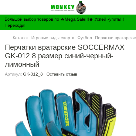
Большой выбор товаров по 🔥Mega Sale!!!🔥 Успей купить!!!
Переходи!
Каталог
Игровые виды спорта
Футбол
Перчатки вратарски
Перчатки вратарские SOCCERMAX
GK-012 8 размер синий-черный-
лимонный
Артикул:
GK-012_8
Оставить отзыв