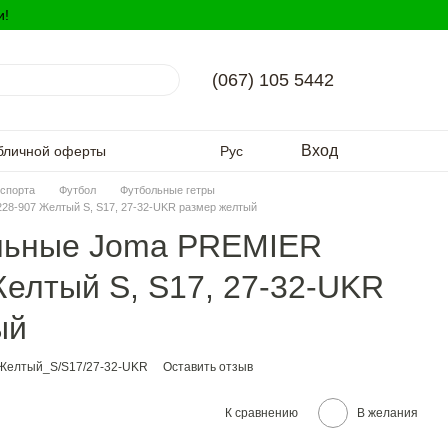
и!
(067) 105 5442
Вход
бличной оферты
Рус
спорта
Футбол
Футбольные гетры
28-907 Желтый S, S17, 27-32-UKR размер желтый
льные Joma PREMIER
елтый S, S17, 27-32-UKR
ый
_Желтый_S/S17/27-32-UKR
Оставить отзыв
К сравнению
В желания