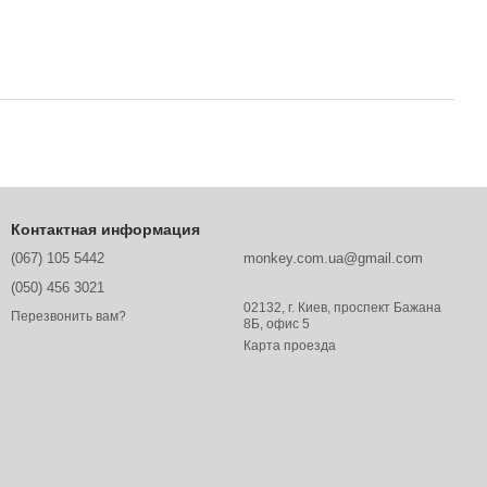
Контактная информация
(067) 105 5442
monkey.com.ua@gmail.com
(050) 456 3021
02132, г. Киев, проспект Бажана
Перезвонить вам?
8Б, офис 5
Карта проезда