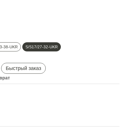
33-38-UKR
S/S17/27-32-UKR
Быстрый заказ
врат