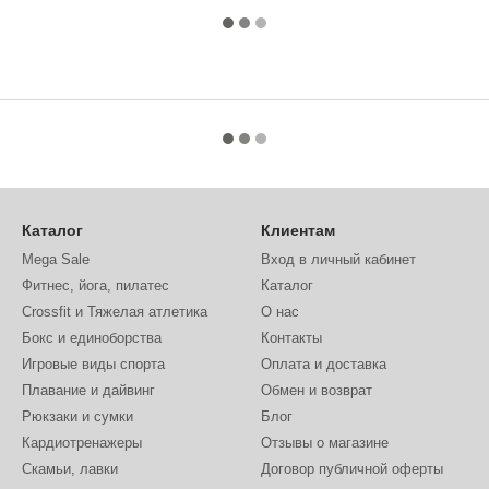
Каталог
Клиентам
Mega Sale
Вход в личный кабинет
Фитнес, йога, пилатес
Каталог
Crossfit и Тяжелая атлетика
О нас
Бокс и единоборства
Контакты
Игровые виды спорта
Оплата и доставка
Плавание и дайвинг
Обмен и возврат
Рюкзаки и сумки
Блог
Кардиотренажеры
Отзывы о магазине
Скамьи, лавки
Договор публичной оферты