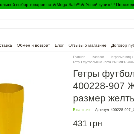
ольшой выбор товаров по 🔥Mega Sale!!!🔥 Успей купить!!! Переход
ставка
Обмен и возврат
Блог
Отзывы о магазине
Договор пу
Главная
Каталог
Игровые виды 
Гетры футбольные Joma PREMIER 4002
Гетры футбо
400228-907 Ж
размер желт
В наличии
Артикул: 400228-907
431 грн