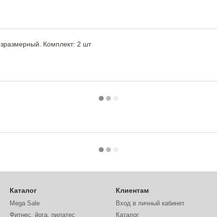
езразмерный. Комплект: 2 шт
Каталог
Клиентам
Mega Sale
Вход в личный кабинет
Фитнес, йога, пилатес
Каталог