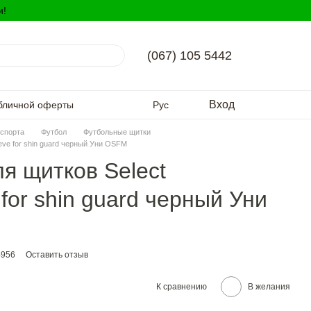
и!
(067) 105 5442
Вход
бличной оферты
Рус
спорта
Футбол
Футбольные щитки
eeve for shin guard черный Уни OSFM
я щитков Select
 for shin guard черный Уни
4956
Оставить отзыв
К сравнению
В желания