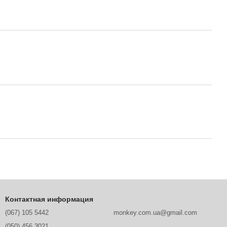
Контактная информация
(067) 105 5442
monkey.com.ua@gmail.com
(050) 456 3021