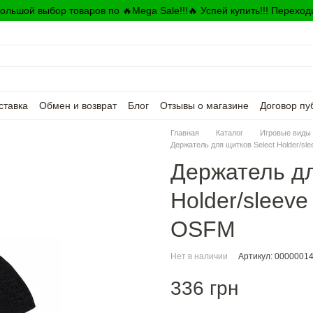
ольшой выбор товаров по 🔥Mega Sale!!!🔥 Успей купить!!! Переход
ставка
Обмен и возврат
Блог
Отзывы о магазине
Договор пу
Главная
Каталог
Игровые виды 
Держатель для щитков Select Holder/sl
Держатель дл
Holder/sleeve
OSFM
Нет в наличии
Артикул: 0000001
336 грн