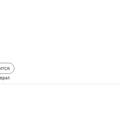
ится
врат